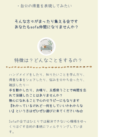
​・自分の得意を表現してみたい
そんな方々がまったり集える会です
​あなたもsofa仲間になりませんか？
特徴は？どんなことをするの？
ハンドメイドをしたり、知りたいことを学んだり、
得意な事をシェアしたり、悩みを分かち合ったり、
雑談したり…
手を動かしたり、
お喋り、五感
使うことで
時間を忘
れて没頭したことはありませんか？
無心になれることで心のセラピーにもなります
『わかっているけれど…何をしていいかわからな
い』という方はぜひぜひ遊びに来てくださいね☆
​
Sofaの会ではひとりでは解決できない心模様をゆっ
くりほぐす
目的の事柄にフィルタリングしていま
す。