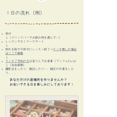
​１日の流れ（例）
受付
↓（ドリンクバーでお飲み物を選んで…）
レッスンやセミナースタート
↓
例外を除き午前中にレッスン終了→
ランチ無しの場合
はここで解散
↓
ランチご予約の方
は
皆さんでお食事（ブッフェStyle）
↓（自由解散）
撮影会をしたり、雑談したり…、補足の作業をした
り、、、
あなただけの居場所を作りませんか？
​お会いできる日を楽しみにしております！