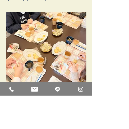
前回の様子
【持ち物】　
・お持ち帰り袋