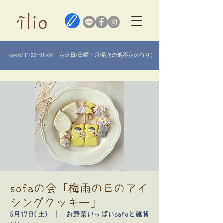
定休日/日曜・月曜(その他不定休有り）​
open/11:00~16:00
sofaの会「梅雨の日のアイ
シングクッキー」
5月17日(土)
  |  
お野菜いっぱいcafeと雑貨