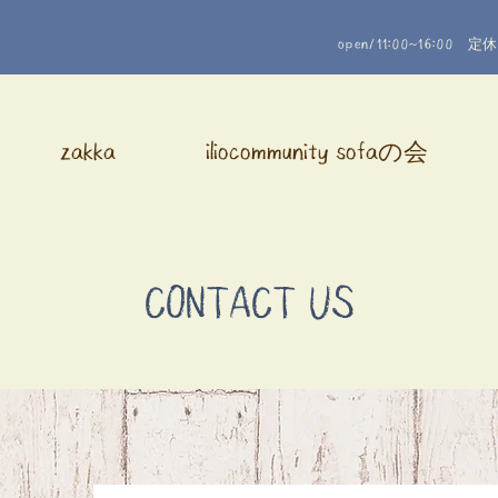
定休
open/11:00~16:00
zakka
iliocommunity sofaの会
CONTACT US